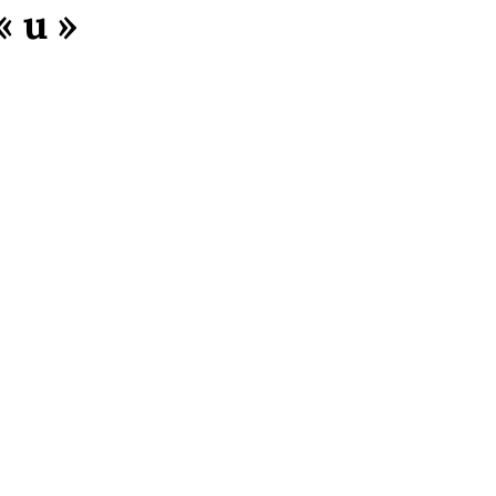
« u »