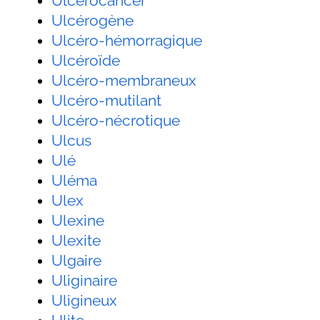
Ulcérocancer
Ulcérogène
Ulcéro-hémorragique
Ulcéroïde
Ulcéro-membraneux
Ulcéro-mutilant
Ulcéro-nécrotique
Ulcus
Ulé
Uléma
Ulex
Ulexine
Ulexite
Ulgaire
Uliginaire
Uligineux