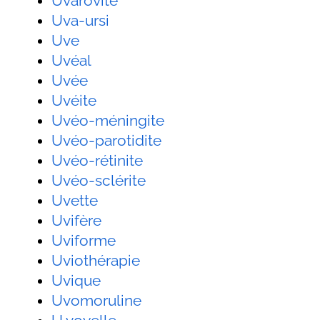
Uvarovite
Uva-ursi
Uve
Uvéal
Uvée
Uvéite
Uvéo-méningite
Uvéo-parotidite
Uvéo-rétinite
Uvéo-sclérite
Uvette
Uvifère
Uviforme
Uviothérapie
Uvique
Uvomoruline