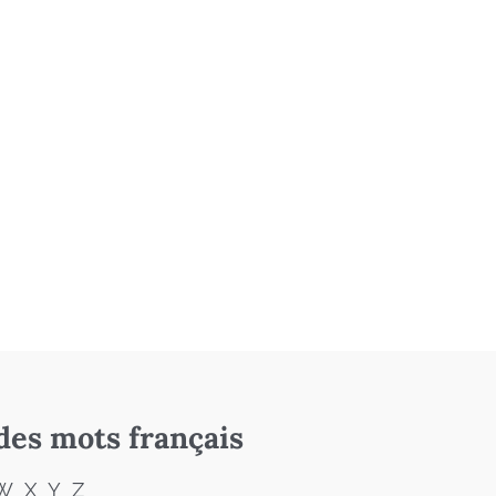
des mots français
W
X
Y
Z