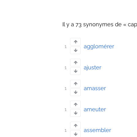
Il y a 73 synonymes de « capt
agglomérer
1
ajuster
1
amasser
1
ameuter
1
assembler
1