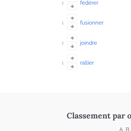
fédérer
1
fusionner
1
joindre
1
rallier
1
Classement par o
A
B