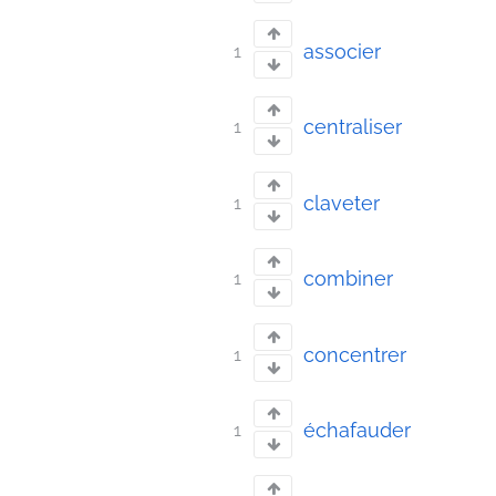
associer
1
centraliser
1
claveter
1
combiner
1
concentrer
1
échafauder
1