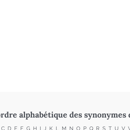
rdre alphabétique des synonymes 
C
D
E
F
G
H
I
J
K
L
M
N
O
P
Q
R
S
T
U
V