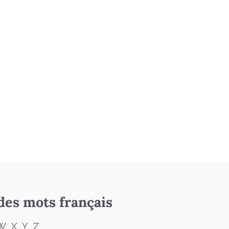
des mots français
W
X
Y
Z