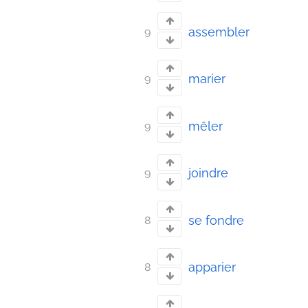
assembler
9
marier
9
mêler
9
joindre
9
se fondre
8
apparier
8