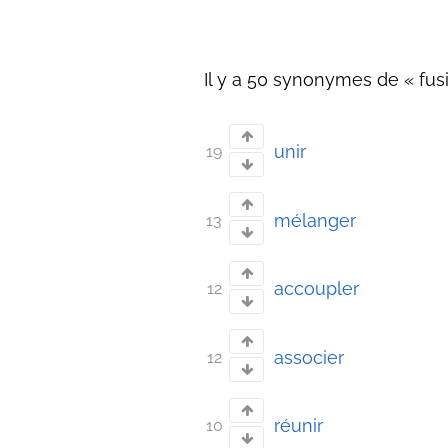
Il y a 50 synonymes de « fusi
unir
19
mélanger
13
accoupler
12
associer
12
réunir
10