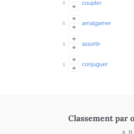
coupler
6
amalgamer
6
assortir
5
conjuguer
5
Classement par o
A
B