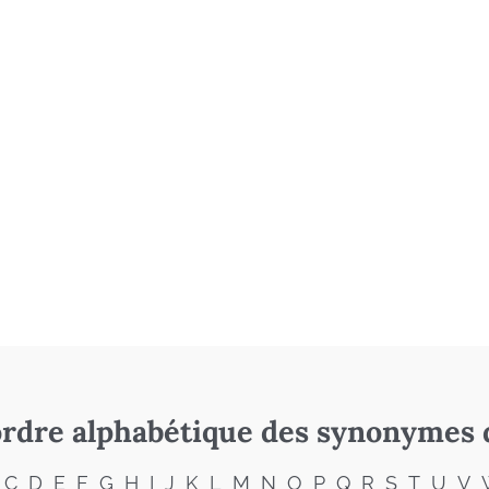
rdre alphabétique des synonymes 
C
D
E
F
G
H
I
J
K
L
M
N
O
P
Q
R
S
T
U
V