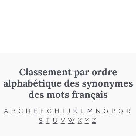
Classement par ordre
alphabétique des synonymes
des mots français
A
B
C
D
E
F
G
H
I
J
K
L
M
N
O
P
Q
R
S
T
U
V
W
X
Y
Z