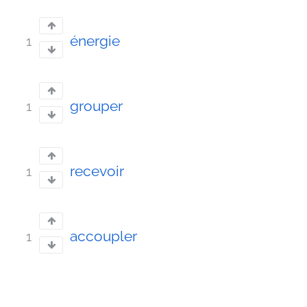
énergie
1
grouper
1
recevoir
1
accoupler
1