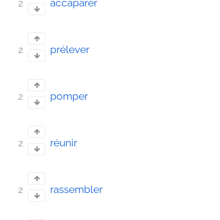
accaparer
2
prélever
2
pomper
2
réunir
2
rassembler
2