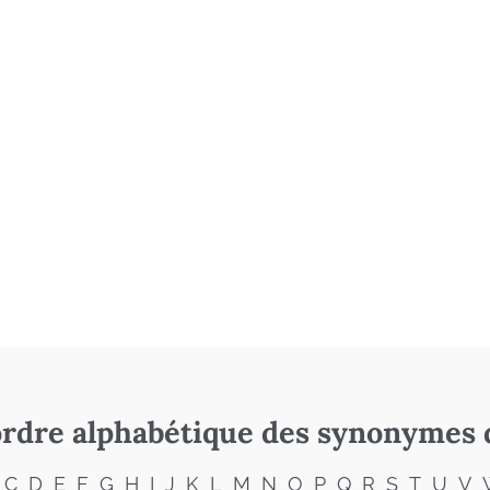
rdre alphabétique des synonymes 
C
D
E
F
G
H
I
J
K
L
M
N
O
P
Q
R
S
T
U
V