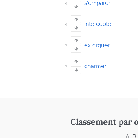
s'emparer
4
intercepter
4
extorquer
3
charmer
3
Classement par o
A
B