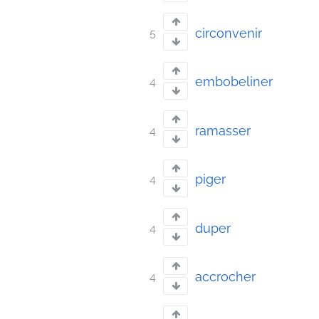
circonvenir
5
embobeliner
4
ramasser
4
piger
4
duper
4
accrocher
4