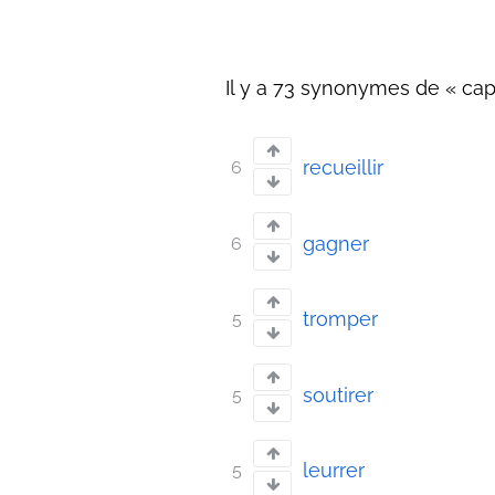
Il y a 73 synonymes de « capt
recueillir
6
gagner
6
tromper
5
soutirer
5
leurrer
5