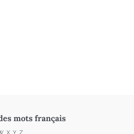
des mots français
W
X
Y
Z