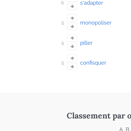
s'adapter
6
monopoliser
5
piller
5
confisquer
5
Classement par o
A
B