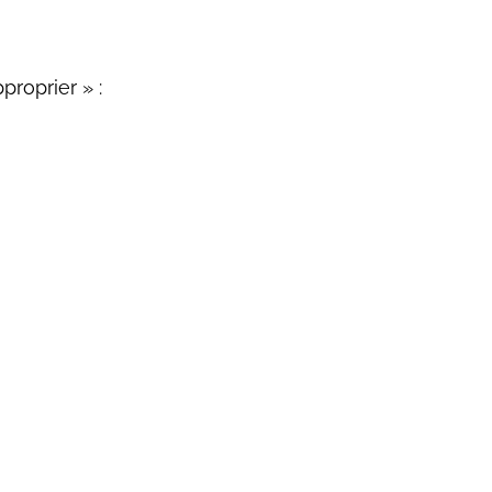
proprier » :