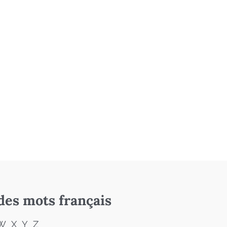
des mots français
W
X
Y
Z