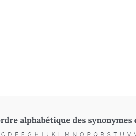
rdre alphabétique des synonymes 
C
D
E
F
G
H
I
J
K
L
M
N
O
P
Q
R
S
T
U
V