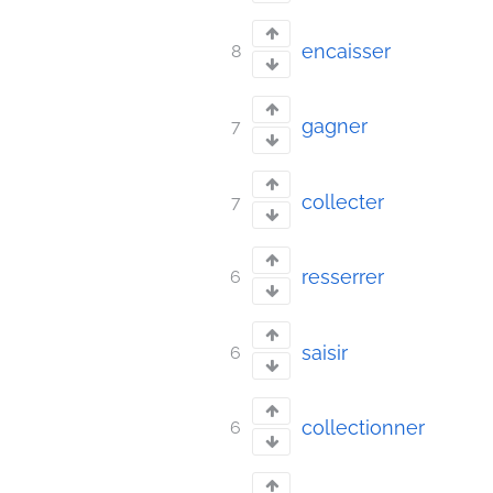
encaisser
8
gagner
7
collecter
7
resserrer
6
saisir
6
collectionner
6