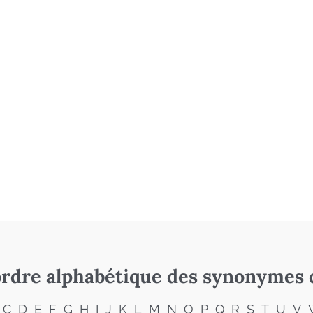
rdre alphabétique des synonymes 
C
D
E
F
G
H
I
J
K
L
M
N
O
P
Q
R
S
T
U
V