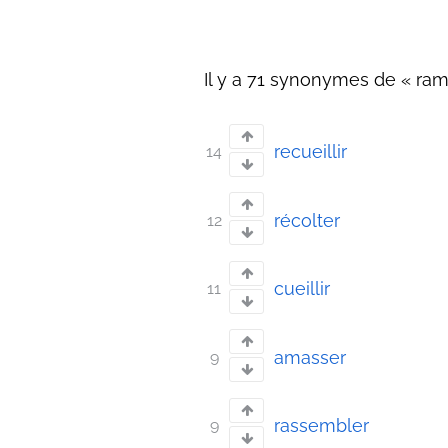
Il y a 71 synonymes de « ram
recueillir
14
récolter
12
cueillir
11
amasser
9
rassembler
9