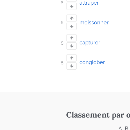
attraper
6
moissonner
6
capturer
5
conglober
5
Classement par o
A
B