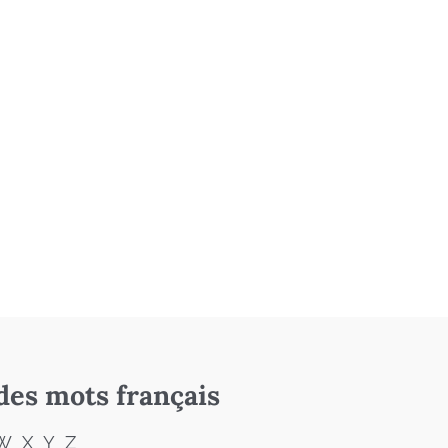
des mots français
W
X
Y
Z