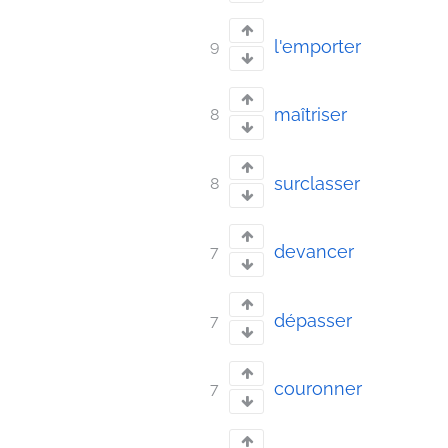
l'emporter
9
maîtriser
8
surclasser
8
devancer
7
dépasser
7
couronner
7