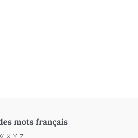
des mots français
W
X
Y
Z