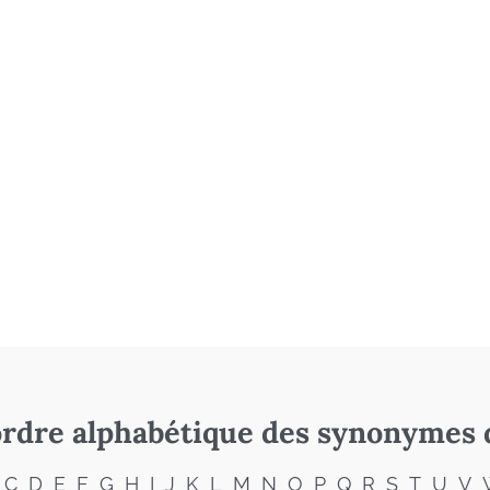
rdre alphabétique des synonymes 
C
D
E
F
G
H
I
J
K
L
M
N
O
P
Q
R
S
T
U
V