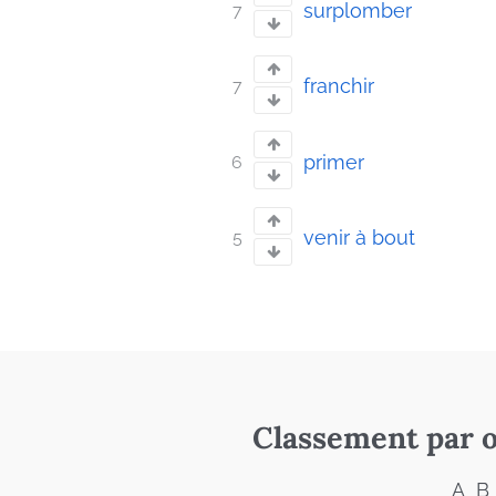
surplomber
7
franchir
7
primer
6
venir à bout
5
Classement par o
A
B