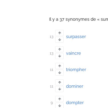
Il y a 37 synonymes de « sur
surpasser
13
vaincre
13
triompher
11
dominer
11
dompter
9