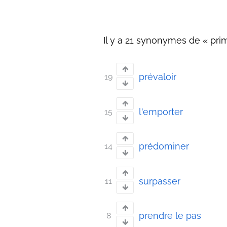
Il y a 21 synonymes de « prim
prévaloir
19
l'emporter
15
prédominer
14
surpasser
11
prendre le pas
8