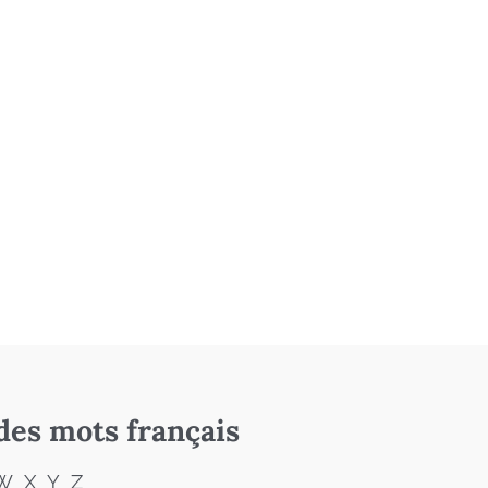
des mots français
W
X
Y
Z