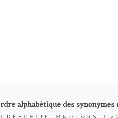
rdre alphabétique des synonymes 
C
D
E
F
G
H
I
J
K
L
M
N
O
P
Q
R
S
T
U
V