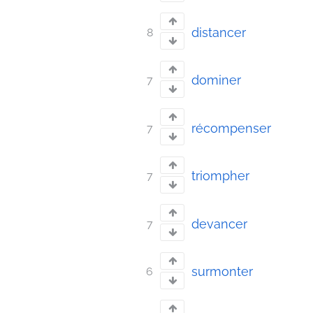
distancer
8
dominer
7
récompenser
7
triompher
7
devancer
7
surmonter
6