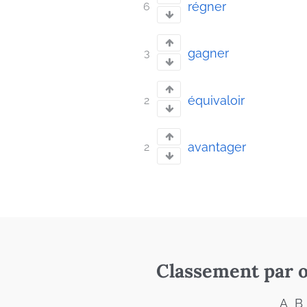
régner
6
gagner
3
équivaloir
2
avantager
2
Classement par o
A
B