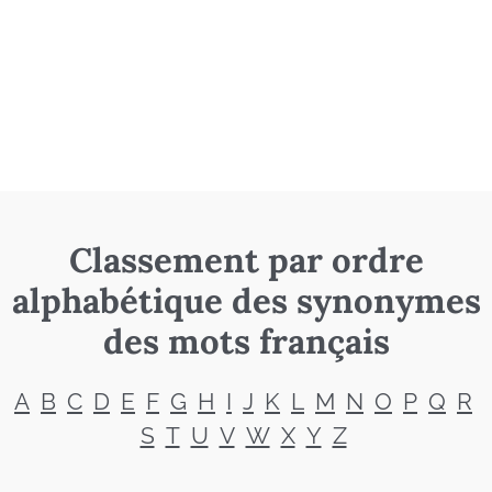
Classement par ordre
alphabétique des synonymes
des mots français
A
B
C
D
E
F
G
H
I
J
K
L
M
N
O
P
Q
R
S
T
U
V
W
X
Y
Z