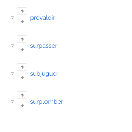
prévaloir
7
surpasser
7
subjuguer
7
surplomber
7