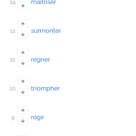
maîtriser
14
surmonter
11
régner
11
triompher
10
régir
9