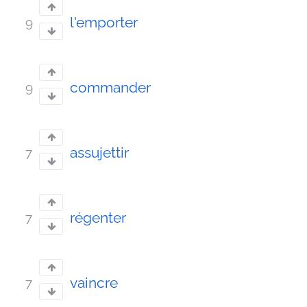
l'emporter
9
commander
9
assujettir
7
régenter
7
vaincre
7