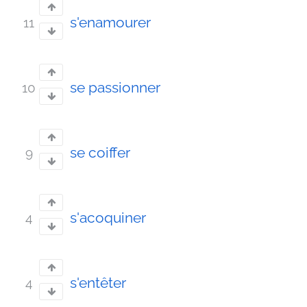
s'enamourer
11
se passionner
10
se coiffer
9
s'acoquiner
4
s'entêter
4