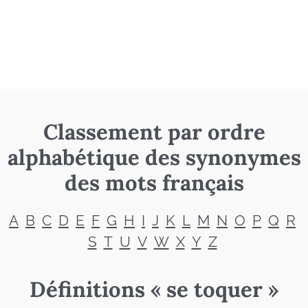
Classement par ordre
alphabétique des synonymes
des mots français
A
B
C
D
E
F
G
H
I
J
K
L
M
N
O
P
Q
R
S
T
U
V
W
X
Y
Z
Définitions « se toquer »