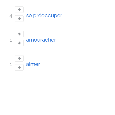
se préoccuper
4
amouracher
1
aimer
1