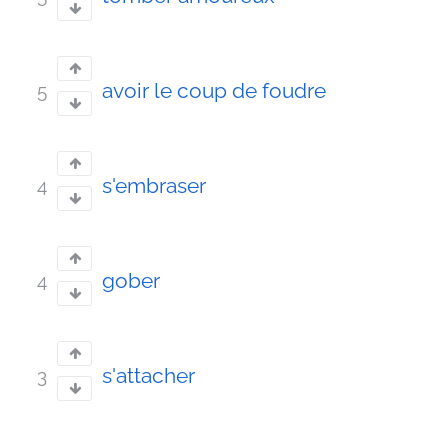
avoir le coup de foudre
5
s'embraser
4
gober
4
s'attacher
3