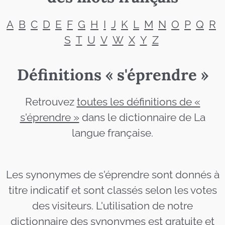
A
B
C
D
E
F
G
H
I
J
K
L
M
N
O
P
Q
R
S
T
U
V
W
X
Y
Z
Définitions « s'éprendre »
Retrouvez
toutes les définitions de «
s'éprendre »
dans le dictionnaire de La
langue française.
Les synonymes de s'éprendre sont donnés à
titre indicatif et sont classés selon les votes
des visiteurs. L'utilisation de notre
dictionnaire des synonymes est gratuite et