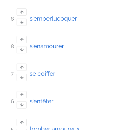
s'emberlucoquer
8
s'enamourer
8
se coiffer
7
s'entêter
6
tomber amoureux
5