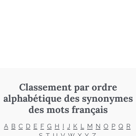
Classement par ordre
alphabétique des synonymes
des mots français
A
B
C
D
E
F
G
H
I
J
K
L
M
N
O
P
Q
R
S
T
U
V
W
X
Y
Z