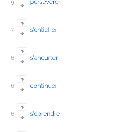
persévérer
9
s'enticher
7
s'aheurter
6
continuer
6
s'éprendre
6