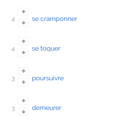
se cramponner
4
se toquer
4
poursuivre
3
demeurer
3