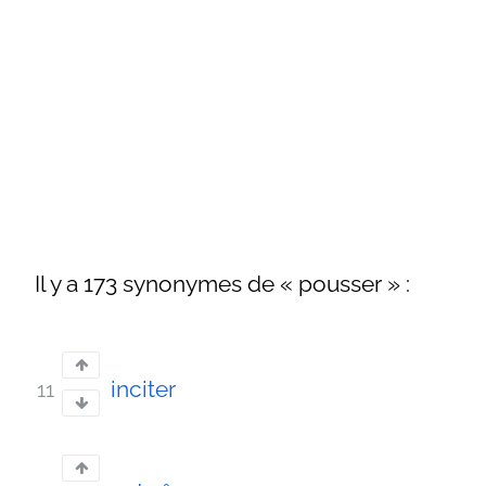
Il y a 173 synonymes de « pousser » :
inciter
11