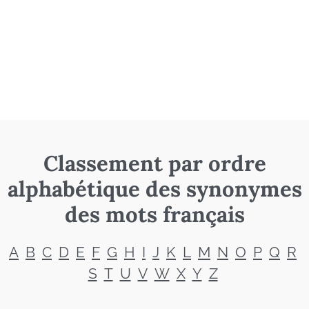
Classement par ordre
alphabétique des synonymes
des mots français
A
B
C
D
E
F
G
H
I
J
K
L
M
N
O
P
Q
R
S
T
U
V
W
X
Y
Z