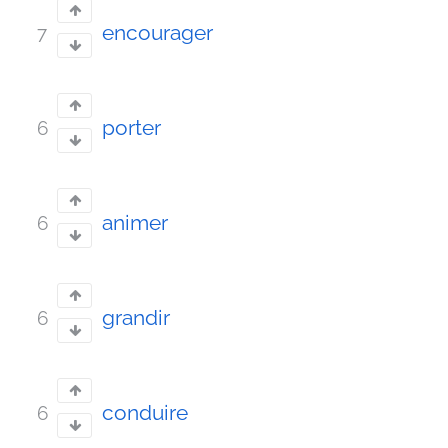
encourager
7
porter
6
animer
6
grandir
6
conduire
6