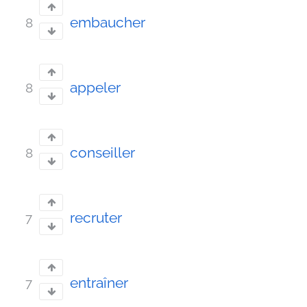
embaucher
8
appeler
8
conseiller
8
recruter
7
entraîner
7