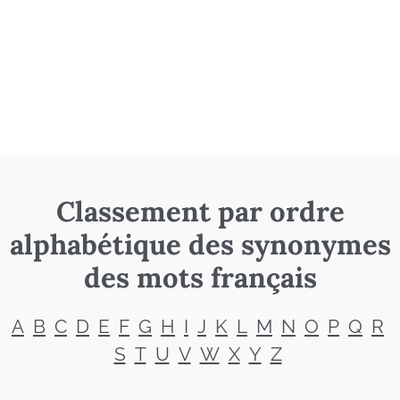
Classement par ordre
alphabétique des synonymes
des mots français
A
B
C
D
E
F
G
H
I
J
K
L
M
N
O
P
Q
R
S
T
U
V
W
X
Y
Z