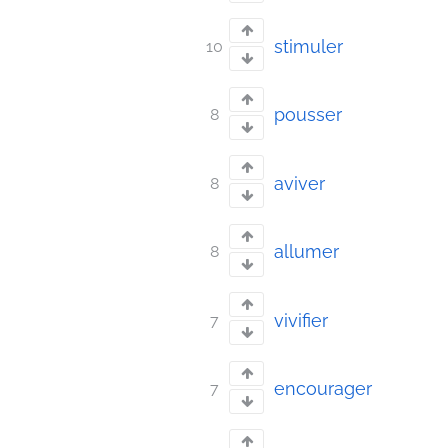
stimuler
10
pousser
8
aviver
8
allumer
8
vivifier
7
encourager
7