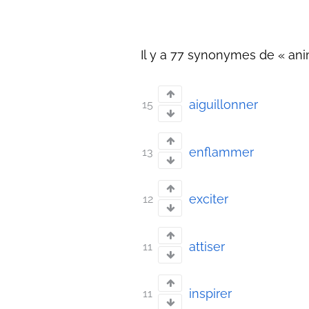
Il y a 77 synonymes de « ani
aiguillonner
15
enflammer
13
exciter
12
attiser
11
inspirer
11