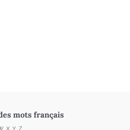
des mots français
W
X
Y
Z