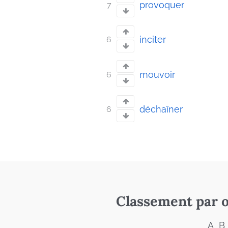
provoquer
7
inciter
6
mouvoir
6
déchaîner
6
Classement par o
A
B