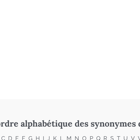
rdre alphabétique des synonymes 
C
D
E
F
G
H
I
J
K
L
M
N
O
P
Q
R
S
T
U
V