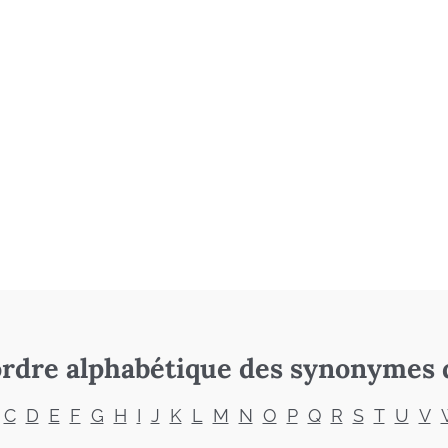
rdre alphabétique des synonymes 
C
D
E
F
G
H
I
J
K
L
M
N
O
P
Q
R
S
T
U
V