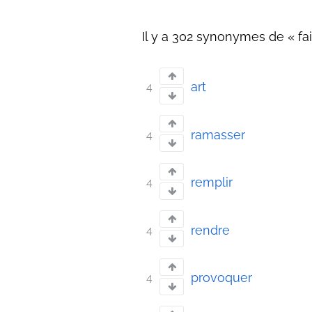
Il y a 302 synonymes de « fair
art
4
ramasser
4
remplir
4
rendre
4
provoquer
4