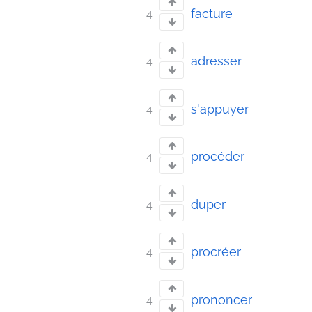
facture
4
adresser
4
s'appuyer
4
procéder
4
duper
4
procréer
4
prononcer
4