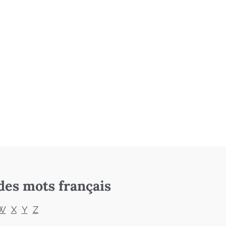
des mots français
W
X
Y
Z