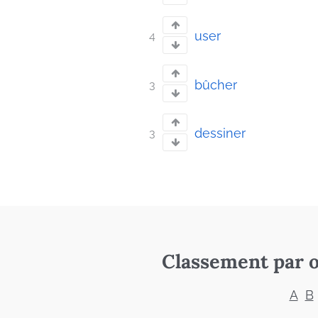
user
4
bûcher
3
dessiner
3
Classement par o
A
B