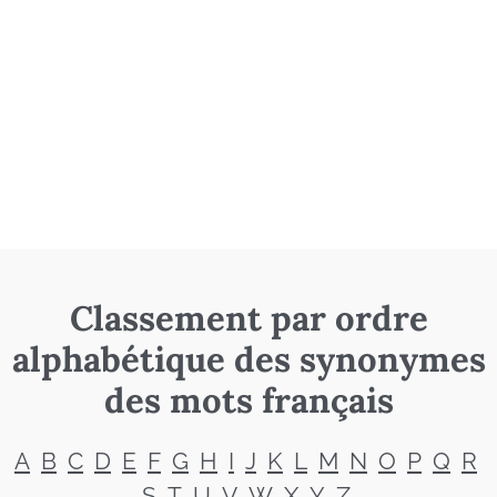
Classement par ordre
alphabétique des synonymes
des mots français
A
B
C
D
E
F
G
H
I
J
K
L
M
N
O
P
Q
R
S
T
U
V
W
X
Y
Z