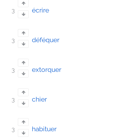
écrire
3
déféquer
3
extorquer
3
chier
3
habituer
3