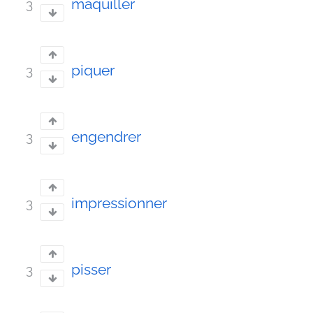
maquiller
3
piquer
3
engendrer
3
impressionner
3
pisser
3