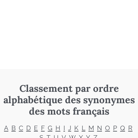
Classement par ordre
alphabétique des synonymes
des mots français
A
B
C
D
E
F
G
H
I
J
K
L
M
N
O
P
Q
R
S
T
U
V
W
X
Y
Z