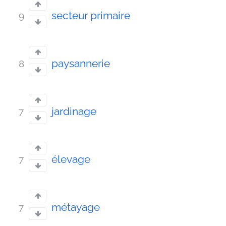
secteur primaire
9
paysannerie
8
jardinage
7
élevage
7
métayage
7