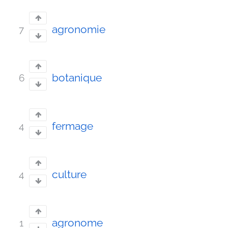
agronomie
7
botanique
6
fermage
4
culture
4
agronome
1