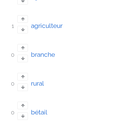
agriculteur
1
branche
0
rural
0
bétail
0