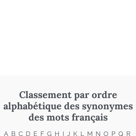
Classement par ordre
alphabétique des synonymes
des mots français
A
B
C
D
E
F
G
H
I
J
K
L
M
N
O
P
Q
R