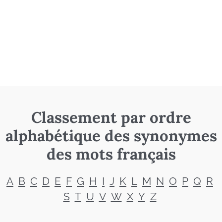
Classement par ordre
alphabétique des synonymes
des mots français
A
B
C
D
E
F
G
H
I
J
K
L
M
N
O
P
Q
R
S
T
U
V
W
X
Y
Z