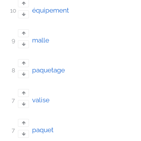
équipement
10
malle
9
paquetage
8
valise
7
paquet
7