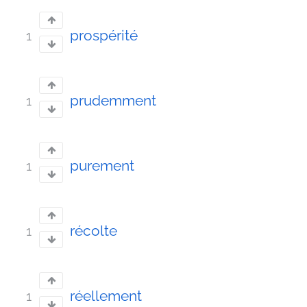
prospérité
1
prudemment
1
purement
1
récolte
1
réellement
1