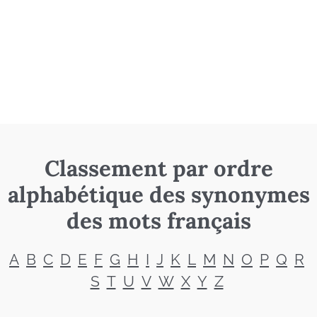
Classement par ordre
alphabétique des synonymes
des mots français
A
B
C
D
E
F
G
H
I
J
K
L
M
N
O
P
Q
R
S
T
U
V
W
X
Y
Z