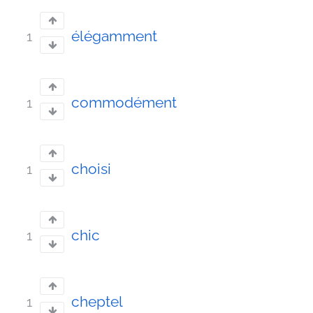
élégamment
1
commodément
1
choisi
1
chic
1
cheptel
1