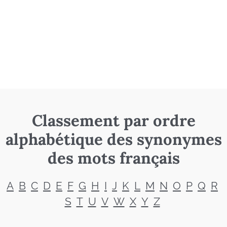
Classement par ordre
alphabétique des synonymes
des mots français
A
B
C
D
E
F
G
H
I
J
K
L
M
N
O
P
Q
R
S
T
U
V
W
X
Y
Z