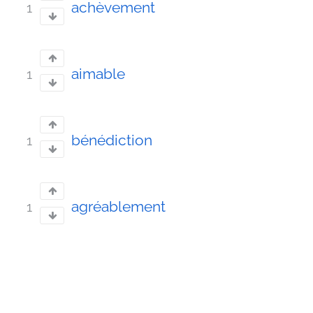
achèvement
1
aimable
1
bénédiction
1
agréablement
1