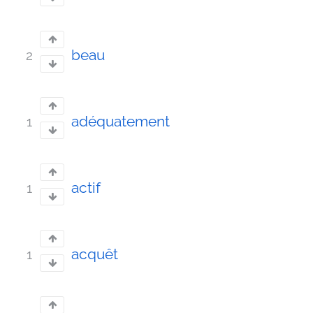
beau
2
adéquatement
1
actif
1
acquêt
1