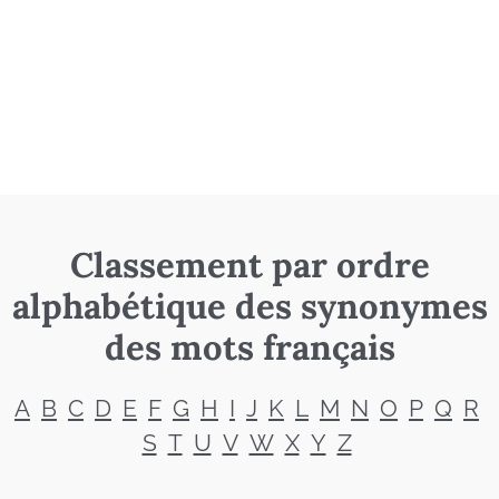
Classement par ordre
alphabétique des synonymes
des mots français
A
B
C
D
E
F
G
H
I
J
K
L
M
N
O
P
Q
R
S
T
U
V
W
X
Y
Z