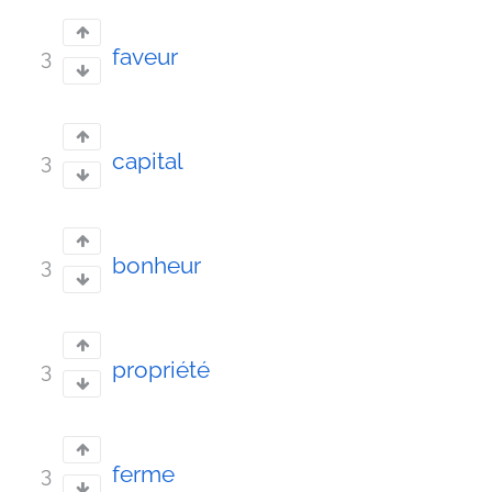
faveur
3
capital
3
bonheur
3
propriété
3
ferme
3