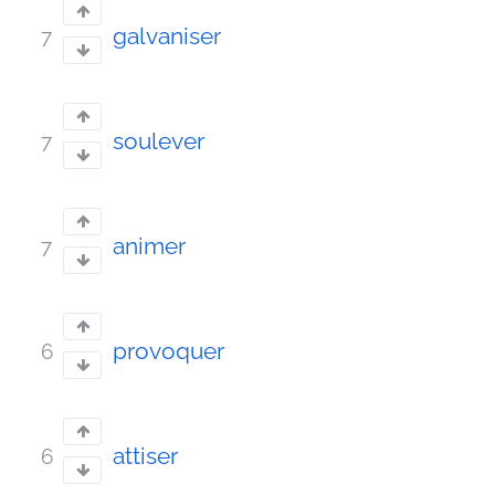
galvaniser
7
soulever
7
animer
7
provoquer
6
attiser
6