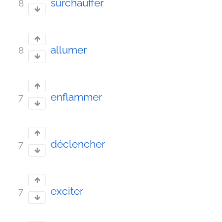
surchauffer
8
allumer
8
enflammer
7
déclencher
7
exciter
7