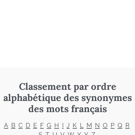
Classement par ordre
alphabétique des synonymes
des mots français
A
B
C
D
E
F
G
H
I
J
K
L
M
N
O
P
Q
R
S
T
U
V
W
X
Y
Z