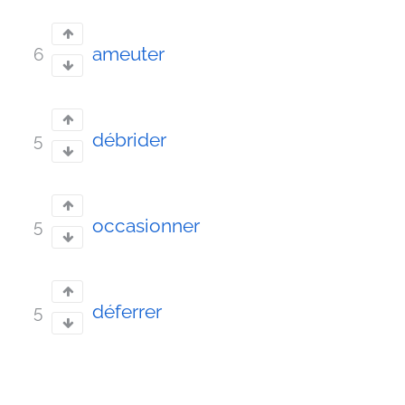
ameuter
6
débrider
5
occasionner
5
déferrer
5