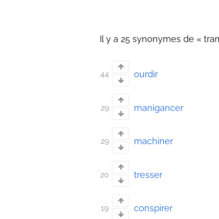
Il y a 25 synonymes de « tram
ourdir
44
manigancer
29
machiner
29
tresser
20
conspirer
19