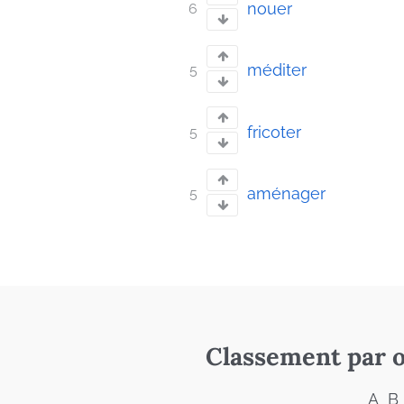
nouer
6
méditer
5
fricoter
5
aménager
5
Classement par o
A
B