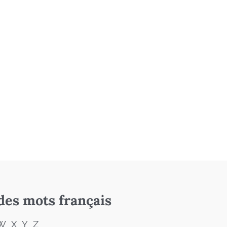
des mots français
W
X
Y
Z