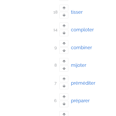
tisser
18
comploter
14
combiner
9
mijoter
8
préméditer
7
préparer
6