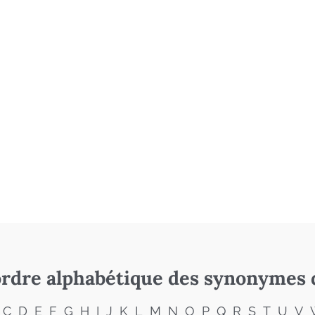
rdre alphabétique des synonymes 
C
D
E
F
G
H
I
J
K
L
M
N
O
P
Q
R
S
T
U
V