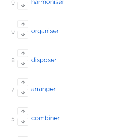
harmoniser
9
organiser
9
disposer
8
arranger
7
combiner
5