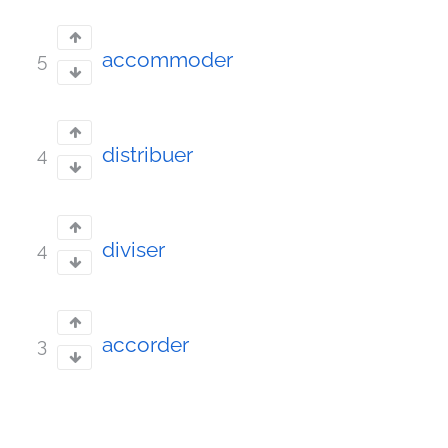
accommoder
5
distribuer
4
diviser
4
accorder
3