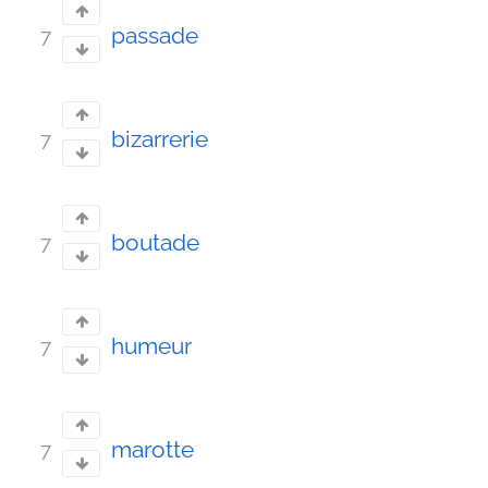
passade
7
bizarrerie
7
boutade
7
humeur
7
marotte
7