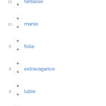
fantaisie
12
manie
10
folie
8
extravagance
8
lubie
8