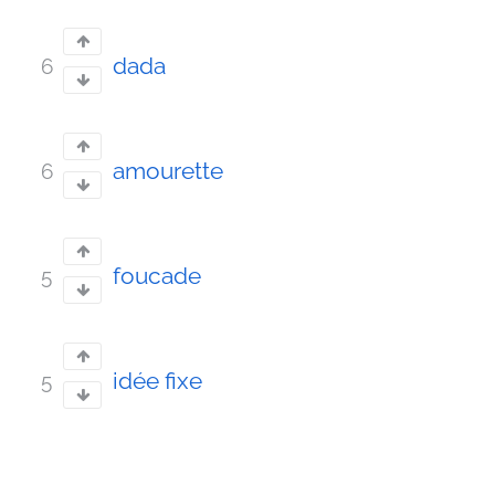
dada
6
amourette
6
foucade
5
idée fixe
5