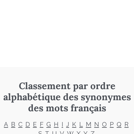
Classement par ordre
alphabétique des synonymes
des mots français
A
B
C
D
E
F
G
H
I
J
K
L
M
N
O
P
Q
R
S
T
U
V
W
X
Y
Z