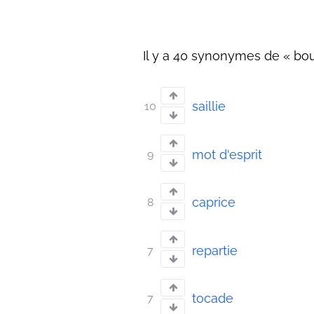
Il y a 40 synonymes de « bou
saillie
10
mot d'esprit
9
caprice
8
repartie
7
tocade
7