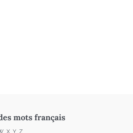
des mots français
W
X
Y
Z