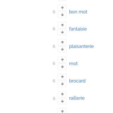
bon mot
6
fantaisie
6
plaisanterie
6
mot
6
brocard
6
raillerie
5