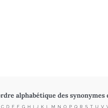
rdre alphabétique des synonymes 
C
D
E
F
G
H
I
J
K
L
M
N
O
P
Q
R
S
T
U
V