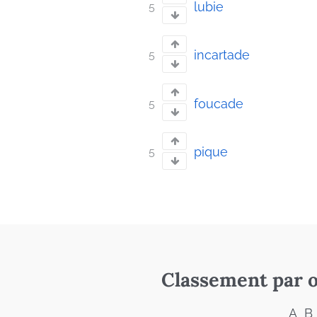
lubie
5
incartade
5
foucade
5
pique
5
Classement par o
A
B