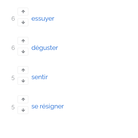
essuyer
6
déguster
6
sentir
5
se résigner
5