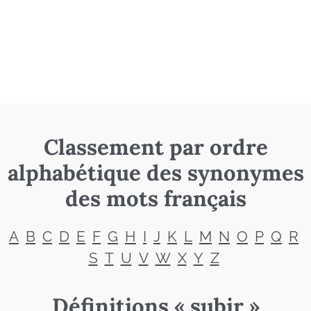
Classement par ordre
alphabétique des synonymes
des mots français
A
B
C
D
E
F
G
H
I
J
K
L
M
N
O
P
Q
R
S
T
U
V
W
X
Y
Z
Définitions « subir »