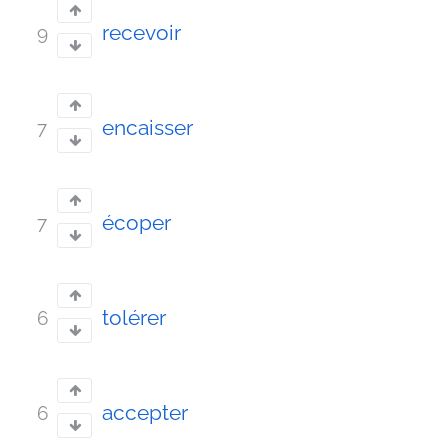
recevoir
9
encaisser
7
écoper
7
tolérer
6
accepter
6