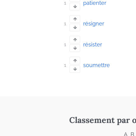
patienter
1
résigner
1
résister
1
soumettre
1
Classement par o
A
B