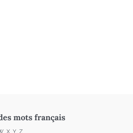
des mots français
W
X
Y
Z