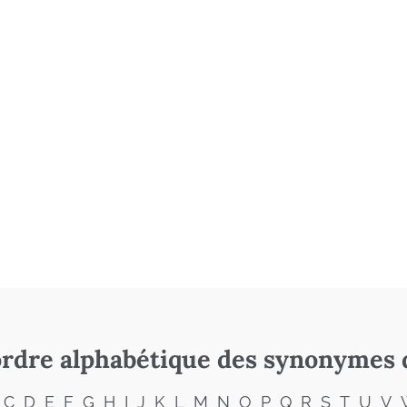
rdre alphabétique des synonymes 
C
D
E
F
G
H
I
J
K
L
M
N
O
P
Q
R
S
T
U
V