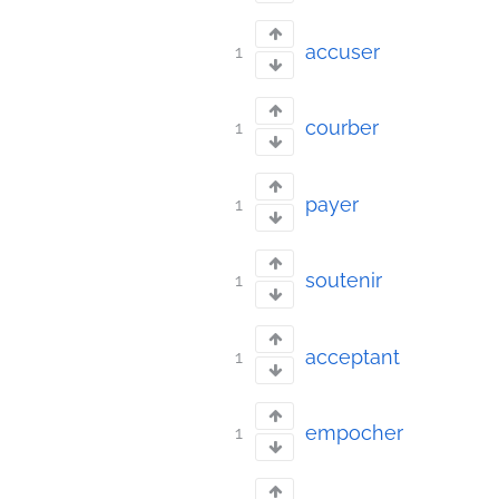
accuser
1
courber
1
payer
1
soutenir
1
acceptant
1
empocher
1