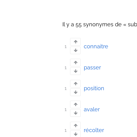
Il y a 55 synonymes de « subi
connaitre
1
passer
1
position
1
avaler
1
récolter
1