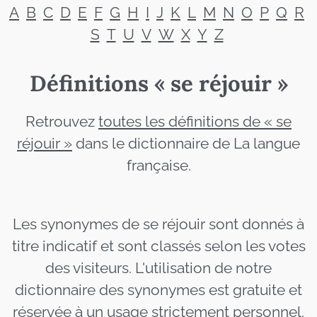
A
B
C
D
E
F
G
H
I
J
K
L
M
N
O
P
Q
R
S
T
U
V
W
X
Y
Z
Définitions « se réjouir »
Retrouvez
toutes les définitions de « se
réjouir »
dans le dictionnaire de La langue
française.
Les synonymes de se réjouir sont donnés à
titre indicatif et sont classés selon les votes
des visiteurs. L'utilisation de notre
dictionnaire des synonymes est gratuite et
réservée à un usage strictement personnel.