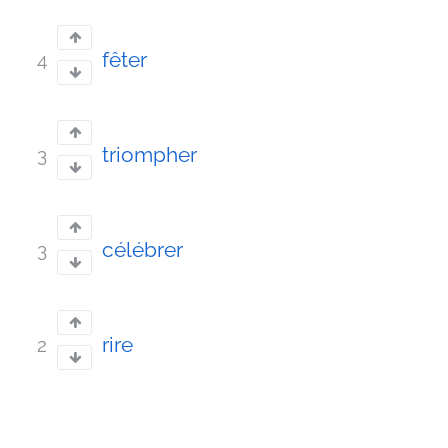
fêter
4
triompher
3
célébrer
3
rire
2