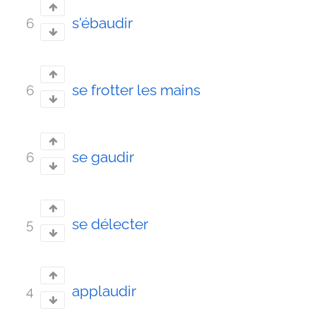
s'ébaudir
6
se frotter les mains
6
se gaudir
6
se délecter
5
applaudir
4