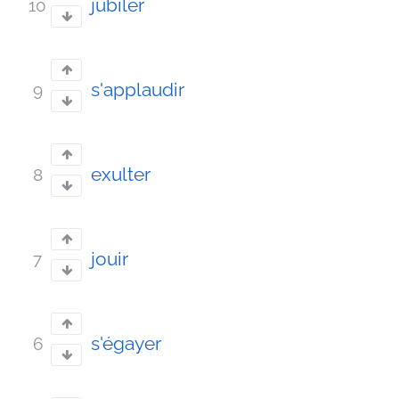
jubiler
10
s'applaudir
9
exulter
8
jouir
7
s'égayer
6