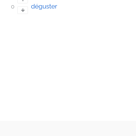
déguster
0