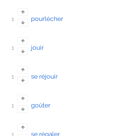
pourlécher
1
jouir
1
se réjouir
1
goûter
1
se régaler
1