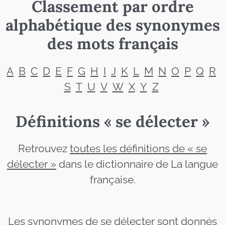
Classement par ordre
alphabétique des synonymes
des mots français
A
B
C
D
E
F
G
H
I
J
K
L
M
N
O
P
Q
R
S
T
U
V
W
X
Y
Z
Définitions « se délecter »
Retrouvez
toutes les définitions de « se
délecter »
dans le dictionnaire de La langue
française.
Les synonymes de se délecter sont donnés