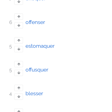
offenser
6
estomaquer
5
offusquer
5
blesser
4