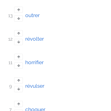
outrer
13
révolter
12
horrifier
11
révulser
9
choquer
7