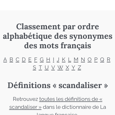
Classement par ordre
alphabétique des synonymes
des mots français
A
B
C
D
E
F
G
H
I
J
K
L
M
N
O
P
Q
R
S
T
U
V
W
X
Y
Z
Définitions « scandaliser »
Retrouvez
toutes les définitions de «
scandaliser »
dans le dictionnaire de La