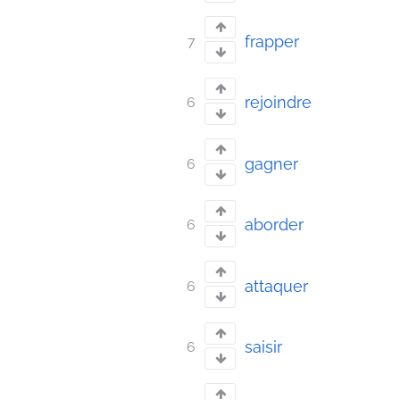
frapper
7
rejoindre
6
gagner
6
aborder
6
attaquer
6
saisir
6