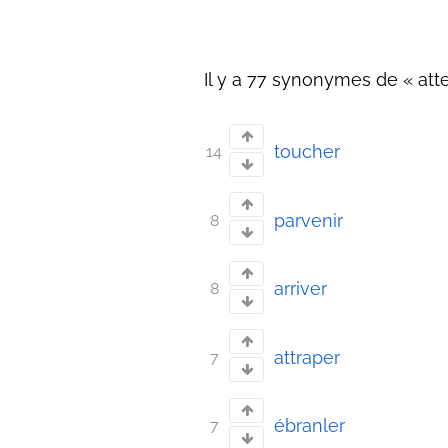
Il y a 77 synonymes de « atte
toucher
14
parvenir
8
arriver
8
attraper
7
ébranler
7