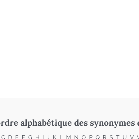
rdre alphabétique des synonymes 
C
D
E
F
G
H
I
J
K
L
M
N
O
P
Q
R
S
T
U
V