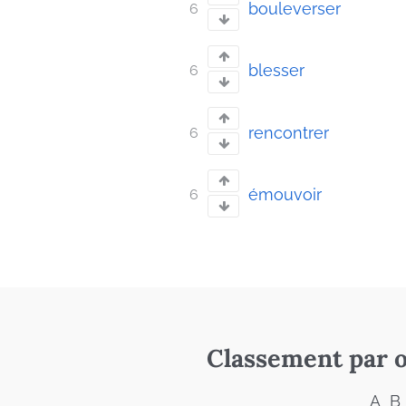
bouleverser
6
blesser
6
rencontrer
6
émouvoir
6
Classement par o
A
B