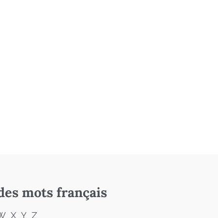
des mots français
W
X
Y
Z