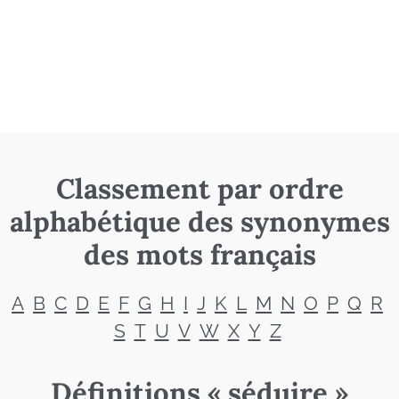
Classement par ordre
alphabétique des synonymes
des mots français
A
B
C
D
E
F
G
H
I
J
K
L
M
N
O
P
Q
R
S
T
U
V
W
X
Y
Z
Définitions « séduire »