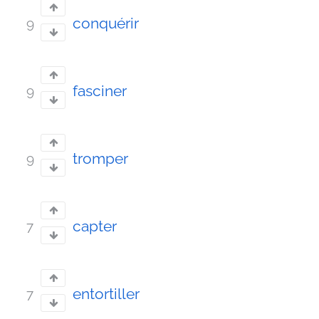
conquérir
9
fasciner
9
tromper
9
capter
7
entortiller
7