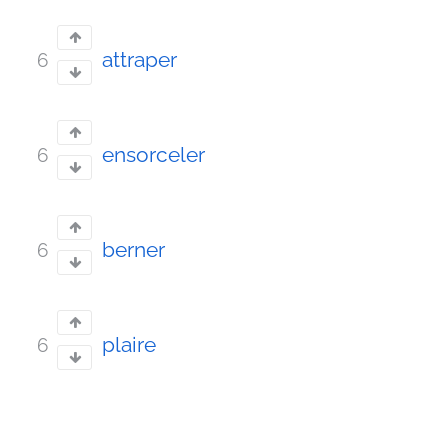
attraper
6
ensorceler
6
berner
6
plaire
6