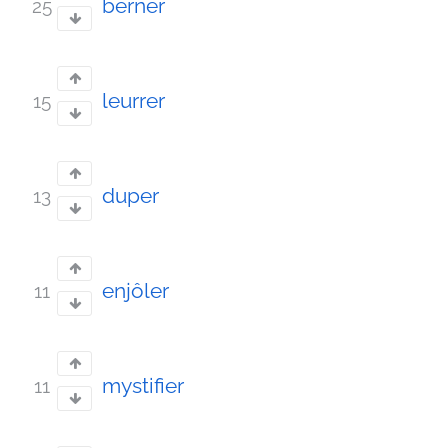
berner
25
leurrer
15
duper
13
enjôler
11
mystifier
11