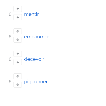
mentir
6
empaumer
6
décevoir
6
pigeonner
6