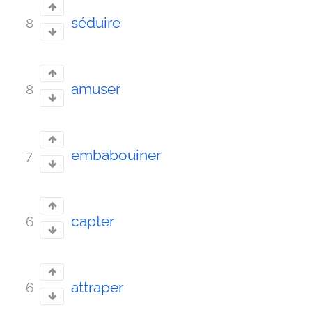
séduire
8
amuser
8
embabouiner
7
capter
6
attraper
6