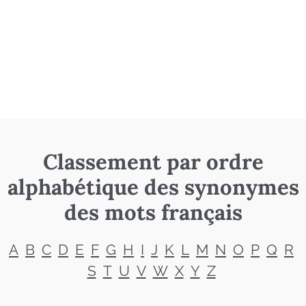
Classement par ordre
alphabétique des synonymes
des mots français
A
B
C
D
E
F
G
H
I
J
K
L
M
N
O
P
Q
R
S
T
U
V
W
X
Y
Z