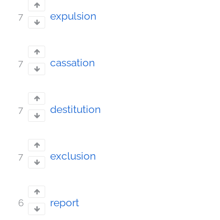
expulsion
7
cassation
7
destitution
7
exclusion
7
report
6