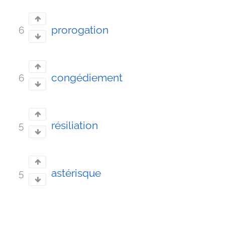
prorogation
6
congédiement
6
résiliation
5
astérisque
5