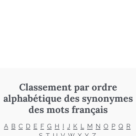
Classement par ordre
alphabétique des synonymes
des mots français
A
B
C
D
E
F
G
H
I
J
K
L
M
N
O
P
Q
R
S
T
U
V
W
X
Y
Z