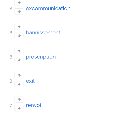
excommunication
8
bannissement
8
proscription
8
exil
8
renvoi
7