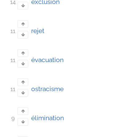
exclusion
14
rejet
11
évacuation
11
ostracisme
11
élimination
9