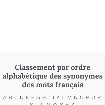
Classement par ordre
alphabétique des synonymes
des mots français
A
B
C
D
E
F
G
H
I
J
K
L
M
N
O
P
Q
R
S
T
U
V
W
X
Y
Z