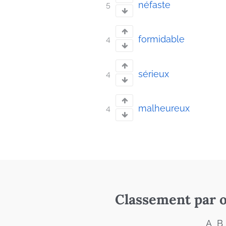
néfaste
5
formidable
4
sérieux
4
malheureux
4
Classement par o
A
B