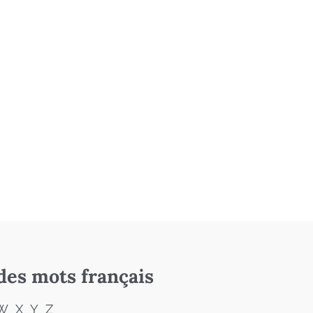
des mots français
W
X
Y
Z