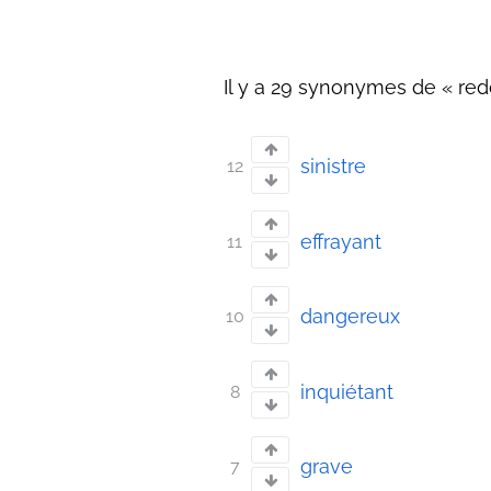
Il y a 29 synonymes de « red
sinistre
12
effrayant
11
dangereux
10
inquiétant
8
grave
7