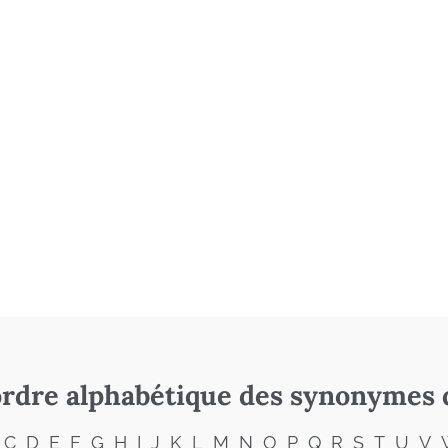
rdre alphabétique des synonymes 
C
D
E
F
G
H
I
J
K
L
M
N
O
P
Q
R
S
T
U
V