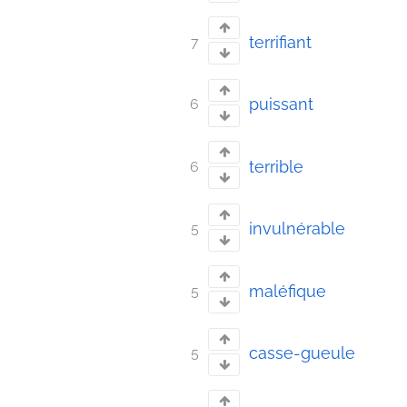
terrifiant
7
puissant
6
terrible
6
invulnérable
5
maléfique
5
casse-gueule
5