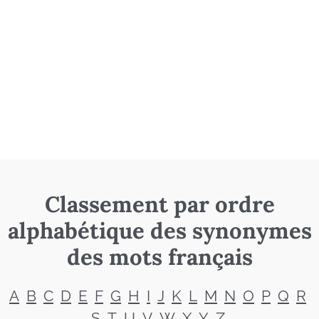
Classement par ordre
alphabétique des synonymes
des mots français
A
B
C
D
E
F
G
H
I
J
K
L
M
N
O
P
Q
R
S
T
U
V
W
X
Y
Z