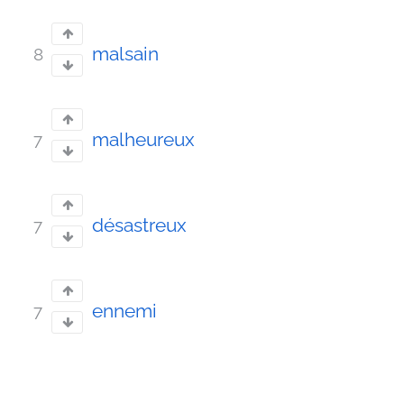
malsain
8
malheureux
7
désastreux
7
ennemi
7