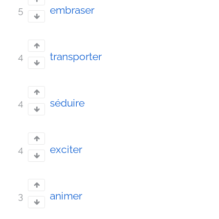
embraser
5
transporter
4
séduire
4
exciter
4
animer
3