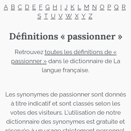
A
B
C
D
E
F
G
H
I
J
K
L
M
N
O
P
Q
R
S
T
U
V
W
X
Y
Z
Définitions « passionner »
Retrouvez
toutes les définitions de «
passionner »
dans le dictionnaire de La
langue française.
Les synonymes de passionner sont donnés
à titre indicatif et sont classés selon les
votes des visiteurs. L'utilisation de notre
dictionnaire des synonymes est gratuite et
réservée à un usage strictement personnel.