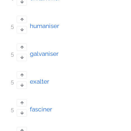
humaniser
5
galvaniser
5
exalter
5
fasciner
5