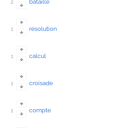
bataille
2
résolution
1
calcul
1
croisade
1
compte
1