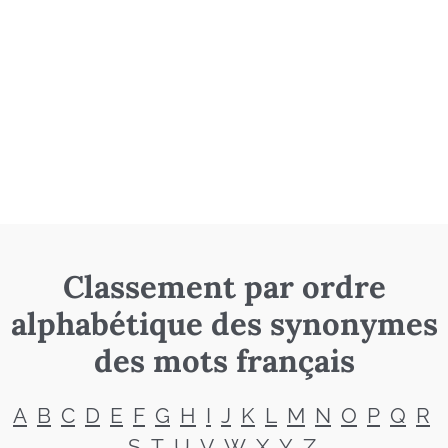
Classement par ordre
alphabétique des synonymes
des mots français
A
B
C
D
E
F
G
H
I
J
K
L
M
N
O
P
Q
R
S
T
U
V
W
X
Y
Z