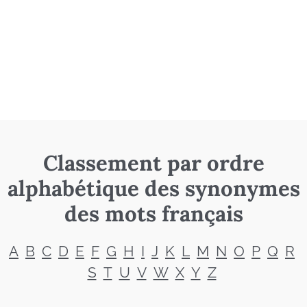
Classement par ordre
alphabétique des synonymes
des mots français
A
B
C
D
E
F
G
H
I
J
K
L
M
N
O
P
Q
R
S
T
U
V
W
X
Y
Z