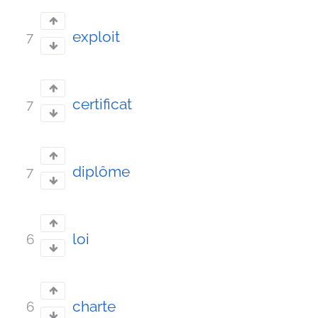
exploit
7
certificat
7
diplôme
7
loi
6
charte
6