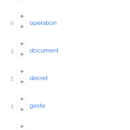
opération
6
document
5
décret
5
geste
5