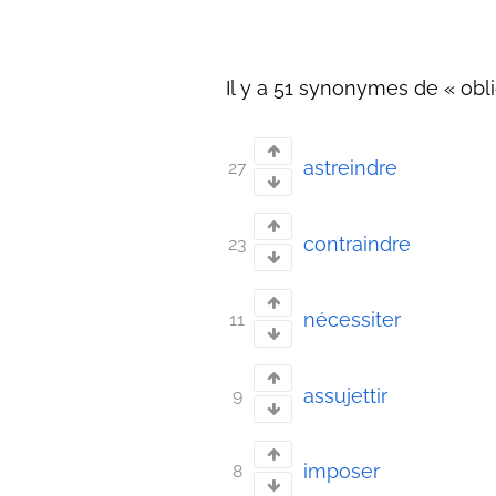
Il y a 51 synonymes de « obli
astreindre
27
contraindre
23
nécessiter
11
assujettir
9
imposer
8