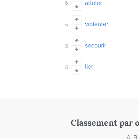
atteler
6
violenter
5
secourir
5
lier
5
Classement par o
A
B