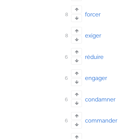
forcer
8
exiger
8
réduire
6
engager
6
condamner
6
commander
6