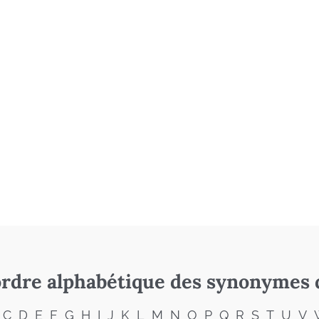
rdre alphabétique des synonymes 
C
D
E
F
G
H
I
J
K
L
M
N
O
P
Q
R
S
T
U
V