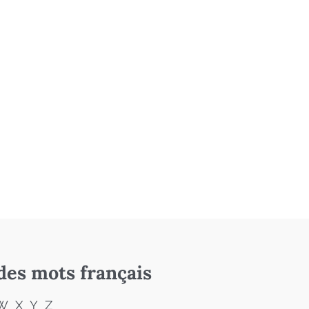
des mots français
W
X
Y
Z