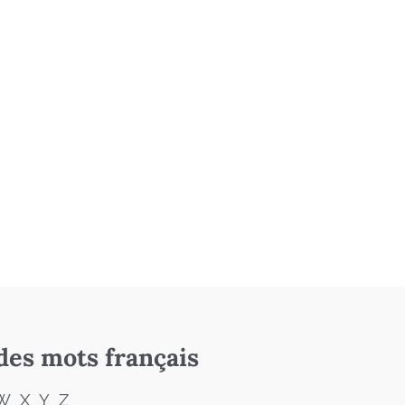
des mots français
W
X
Y
Z