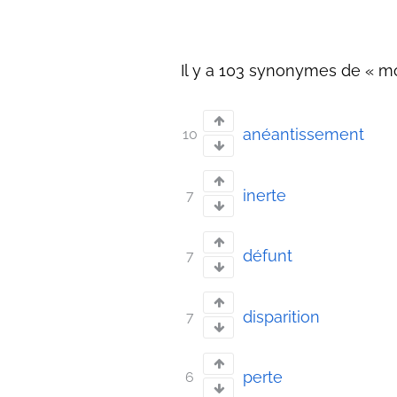
Il y a 103 synonymes de « mor
anéantissement
10
inerte
7
défunt
7
disparition
7
perte
6