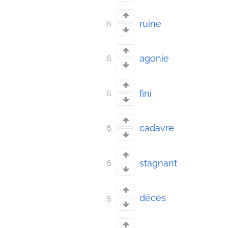
ruine
6
agonie
6
fini
6
cadavre
6
stagnant
6
décès
5