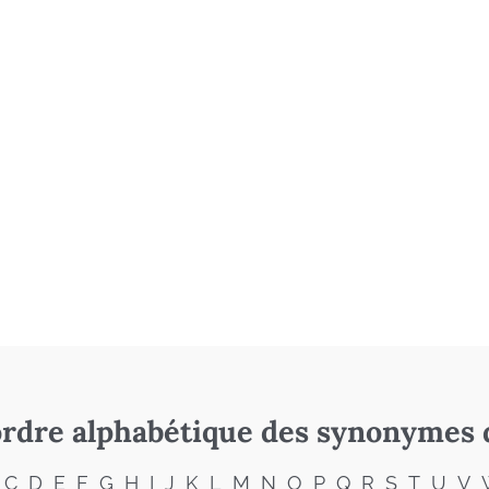
rdre alphabétique des synonymes 
C
D
E
F
G
H
I
J
K
L
M
N
O
P
Q
R
S
T
U
V