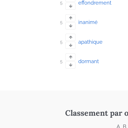
effondrement
5
inanimé
5
apathique
5
dormant
5
Classement par o
A
B