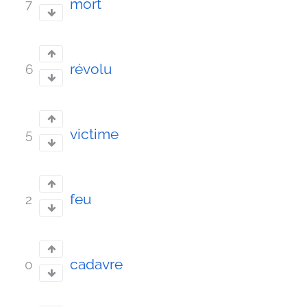
mort
7
révolu
6
victime
5
feu
2
cadavre
0