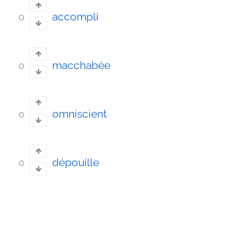
accompli
0
macchabée
0
omniscient
0
dépouille
0