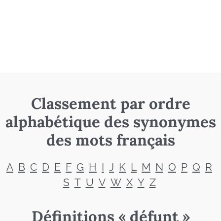
Classement par ordre
alphabétique des synonymes
des mots français
A
B
C
D
E
F
G
H
I
J
K
L
M
N
O
P
Q
R
S
T
U
V
W
X
Y
Z
Définitions « défunt »