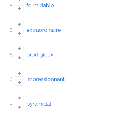
formidable
8
extraordinaire
6
prodigieux
6
impressionnant
6
pyramidal
5