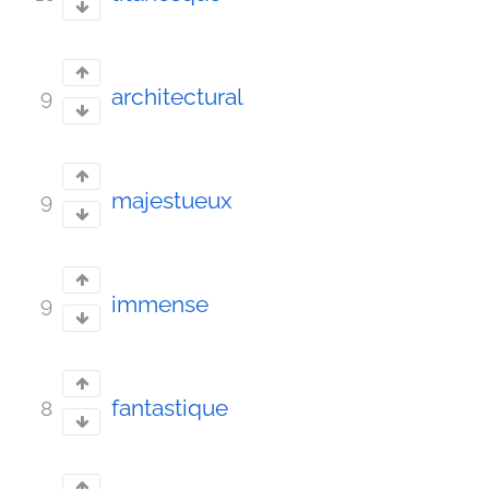
architectural
9
majestueux
9
immense
9
fantastique
8