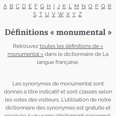
A
B
C
D
E
F
G
H
I
J
K
L
M
N
O
P
Q
R
S
T
U
V
W
X
Y
Z
Définitions « monumental »
Retrouvez
toutes les définitions de «
monumental »
dans le dictionnaire de La
langue française.
Les synonymes de monumental sont
donnés à titre indicatif et sont classés selon
les votes des visiteurs. L'utilisation de notre
dictionnaire des synonymes est gratuite et
réservée à un usage strictement personnel.